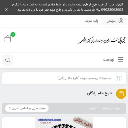
کاربران عزیز اگر خرید طرح از طریق وب سایت برای شما مقدور نیست، به شماره بله یا تلگرام
09033063003 پیام بفرستید، یا تماس بگیرید و طرح مورد نظر خود را دریافت نمایید.
میهمان
وارد شوید
0
فهرست
محصولات برچسب خورده “طرح خام رایگان”
طرح خام رایگان
نمایش دادن همه 11 نتیجه