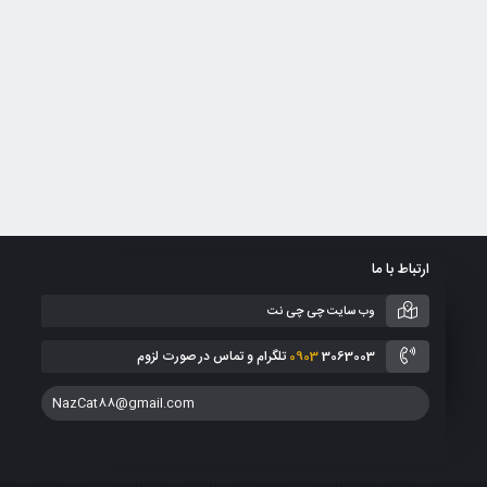
ارتباط با ما
وب سایت چی چی نت
3063003 تلگرام و تماس در صورت لزوم
0903
NazCat88@gmail.com