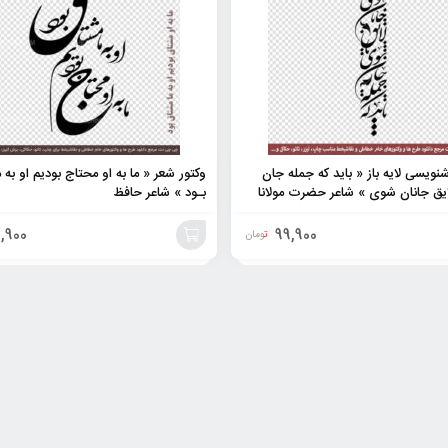
نویسی لایه باز « باید که جمله جان
وکتور شعر « ما به او محتاج بودیم او به 
یق جانان شوی » شاعر حضرت مولانا
بـود » شاعر حافظ
,900
99,900
تومان
افزودن
به
سبد