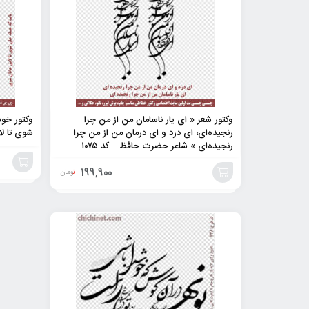
وکتور شعر « ای یار ناسامان من از من چرا
وکتور خوش
رنجیده‌ای، ای درد و ای درمان من از من چرا
شوی تا لا
رنجیده‌ای » شاعر حضرت حافظ – کد ۱۰۷۵
199,900
تومان
افزودن
افزودن
به
به
سبد
سبد