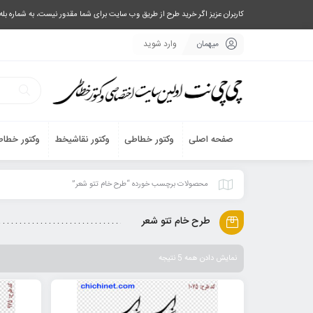
کاربران عزیز اگر خرید طرح از طریق وب سایت برای شما مقدور نیست، به شماره بله یا تلگرام 09033063003 پیام بفرستید، یا تماس بگیرید و طرح مورد نظر خود 
میهمان
وارد شوید
صفحه اصلی
وکتور خطاطی
وکتور نقاشیخط
وکتور خطاط
محصولات برچسب خورده “طرح خام تتو شعر”
طرح خام تتو شعر
نمایش دادن همه 5 نتیجه