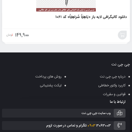
دانلود کالیگرافی لایه باز «یَاهِیّاً شَرَاهِیّاً» کد ۱۰۶۱
149,900
تومان
افزودن
به
چی چی نت
سبد
درباره چی چی نت
روش های پرداخت
کاربرد وکتور خطاطی
تیکت پشتیبانی
قوانین و مقررات
ارتباط با ما
وب سایت چی چی نت
3063003 تلگرام و تماس در صورت لزوم
0903