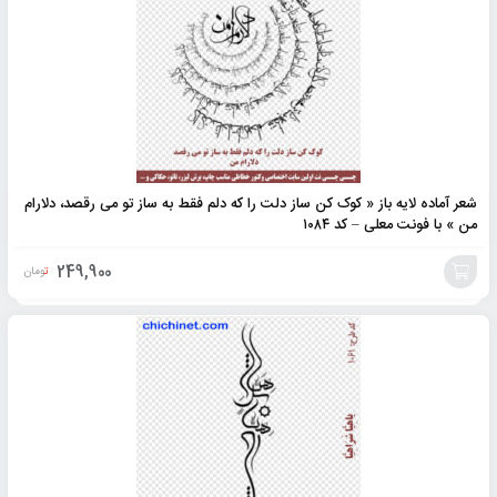
شعر آماده لایه باز « کوک کن ساز دلت را که دلم فقط به ساز تو می رقصد، دلارام
من » با فونت معلی – کد ۱۰۸۴
249,900
تومان
افزودن
به
سبد