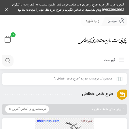
کاربران عزیز اگر خرید طرح از طریق وب سایت برای شما مقدور نیست، به شماره بله یا تلگرام
09033063003 پیام بفرستید، یا تماس بگیرید و طرح مورد نظر خود را دریافت نمایید.
میهمان
وارد شوید
0
فهرست
محصولات برچسب خورده “طرح خاص خطاطی”
طرح خاص خطاطی
نمایش دادن همه 2 نتیجه