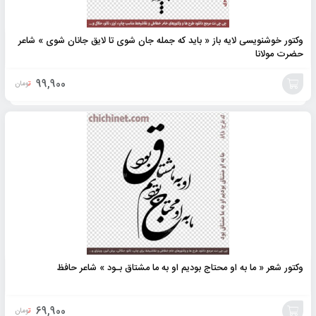
وکتور خوشنویسی لایه باز « باید که جمله جان شوی تا لایق جانان شوی » شاعر
حضرت مولانا
99,900
تومان
افزودن
به
سبد
وکتور شعر « ما به او محتاج بودیم او به ما مشتاق بـود » شاعر حافظ
69,900
تومان