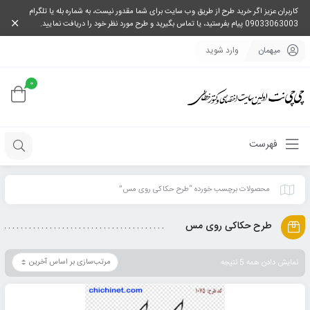
کاربران عزیز اگر خرید طرح از طریق وب سایت برای شما مقدور نیست، به شماره بله یا تلگرام
09033063003 پیام بفرستید، یا تماس بگیرید و طرح مورد نظر خود را دریافت نمایید.
میهمان
وارد شوید
0
فهرست
محصولات برچسب خورده “طرح حکاکی روی مس”
طرح حکاکی روی مس
نمایش دادن همه 5 نتیجه