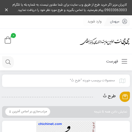
کاربران عزیز اگر خرید طرح از طریق وب سایت برای شما مقدور نیست، به شماره بله یا تلگرام
09033063003 پیام بفرستید، یا تماس بگیرید و طرح مورد نظر خود را دریافت نمایید.
میهمان
وارد شوید
0
فهرست
محصولات برچسب خورده “طرح تُ”
طرح تُ
نمایش دادن همه 6 نتیجه