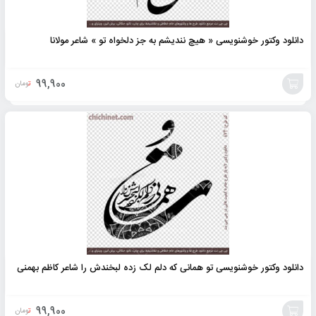
دانلود وکتور خوشنویسی « هیچ نندیشم به جز دلخواه تو » شاعر مولانا
99,900
تومان
افزودن
به
سبد
دانلود وکتور خوشنویسی تو همانی که دلم لک زده لبخندش را شاعر کاظم بهمنی
99,900
تومان