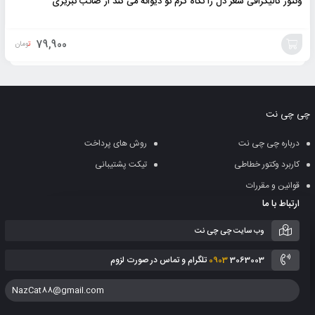
وکتور کالیگرافی شعر دل را نگاه گرم تو دیوانه می کند از صائب تبریزی
79,900
تومان
افزودن
به
چی چی نت
سبد
درباره چی چی نت
روش های پرداخت
کاربرد وکتور خطاطی
تیکت پشتیبانی
قوانین و مقررات
ارتباط با ما
وب سایت چی چی نت
3063003 تلگرام و تماس در صورت لزوم
0903
NazCat88@gmail.com