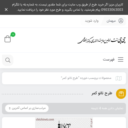
کاربران عزیز اگر خرید طرح از طریق وب سایت برای شما مقدور نیست، به شماره بله یا تلگرام
09033063003 پیام بفرستید، یا تماس بگیرید و طرح مورد نظر خود را دریافت نمایید.
میهمان
وارد شوید
0
فهرست
محصولات برچسب خورده “طرح تاتو کمر”
طرح تاتو کمر
نمایش دادن همه 4 نتیجه