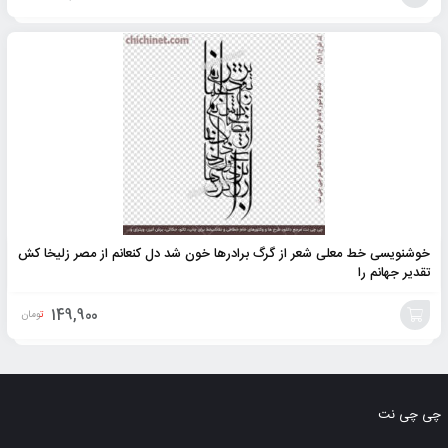
افزودن
به
سبد
خوشنویسی خط معلی شعر از گرگ برادرها خون شد دل کنعانم از مصر زلیخا کش
تقدیر جهانم را
149,900
تومان
افزودن
به
چی چی نت
سبد