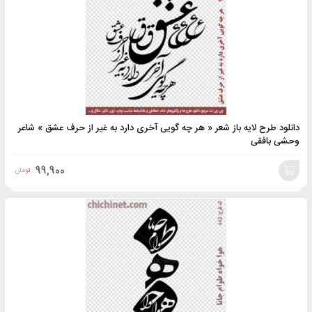
دانلود طرح لایه باز شعر « هر چه گویی آخری دارد به غیر از حرف عشق » شاعر
وحشی بافقی
99,900
تومان
افزودن
به
سبد