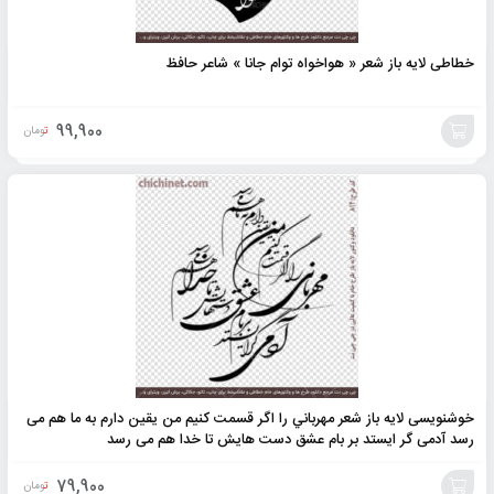
خطاطی لایه باز شعر « هواخواه توام جانا » شاعر حافظ
99,900
تومان
افزودن
به
سبد
خوشنویسی لایه باز شعر مهرباني را اگر قسمت كنيم من یقین دارم به ما هم می
رسد آدمی گر ایستد بر بام عشق دست هایش تا خدا هم می رسد
79,900
تومان