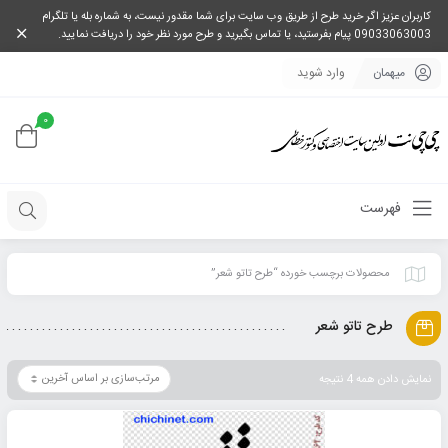
کاربران عزیز اگر خرید طرح از طریق وب سایت برای شما مقدور نیست، به شماره بله یا تلگرام
09033063003 پیام بفرستید، یا تماس بگیرید و طرح مورد نظر خود را دریافت نمایید.
میهمان
وارد شوید
0
فهرست
محصولات برچسب خورده “طرح تاتو شعر”
طرح تاتو شعر
نمایش دادن همه 4 نتیجه