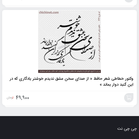
افزودن
به
سبد
وکتور خطاطی شعر حافظ « از صدای سخن عشق ندیدم خوشتر یادگاری که در
این گنبد دوار بماند »
49,900
تومان
افزودن
به
چی چی نت
سبد