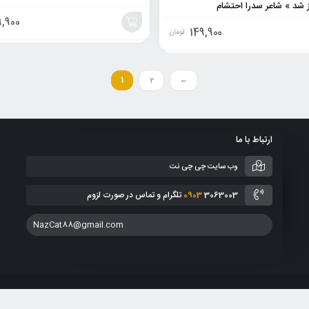
ز شد » شاعر سدرا احتشام
,900
149,900
تومان
افزودن
به
1
2
←
سبد
ارتباط با ما
وب سایت چی چی نت
3063003 تلگرام و تماس در صورت لزوم
0903
NazCat88@gmail.com
انین جمهوری اسلامی ایران می باشد. هر گونه کپی برداری از طرح ها، فروش و انتشار