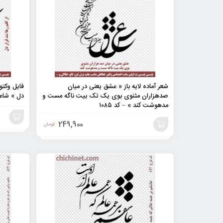
شعر آماده لایه باز « عشق یعنی در میان
فایل وکتور
صدهزاران مثنوی بوی یک تک بیت ناگه مست و
دل » شاع
مدهوشت کند » – کد ۱۰۸۵
249,900
تومان
افزودن
افزودن
به
به
سبد
سبد