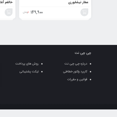
عطار نیشابوری
خالقم آغا
149,900
تومان
افزودن
افزودن
به
به
سبد
سبد
چی چی نت
درباره چی چی نت
روش های پرداخت
کاربرد وکتور خطاطی
تیکت پشتیبانی
قوانین و مقررات
قوانین کپی رایت: وب سایت ” چی چی نت تابع قو
آن ها به طور جدی پیگرد قانونی دارد.