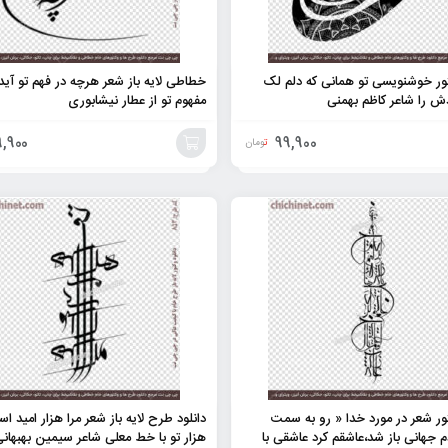
تور خوشنویسی تو همانی که دلم لک
خطاطی لایه باز شعر هرچه در فهم تو آید
ش را شاعر کاظم بهمنی
مفهوم تو از عطار نیشابوری
9,900
99,900
تومان
افزودن
به
سبد
تور شعر در مورد خدا « رو به سمت
دانلود طرح لایه باز شعر مرا هزار امید ا
م جهانی باز شد،عاشقم کرد عاشقی با
هزار تو با خط معلی شاعر سیمین بهبهان