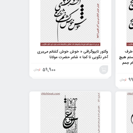
 طرف
وکتور تایپوگرافی « خوش خوش کشانم می‌بری
ستم هیچ
آخر نگویی تا کجا » شاعر حضرت مولانا
م جمم
59,900
تومان
99
افزودن
تومان
به
سبد