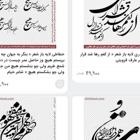
ی لایه باز شعر « از کفم رها شد قرار
خطاطی لایه باز شعر « بنگر به جهان چه
ر عارف قزوینی
بربستم هیچ وز حاصل عمر چیست در د
شمع طربم ولی چو بنشستم هیچ من جا
ولی چو بشکستم هیچ » شاعر خیام
49,900
تومان
,900
افزودن
به
سبد