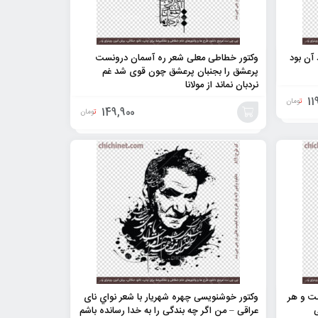
 آن بود
وکتور خطاطی معلی شعر ره آسمان درونست
پرعشق را بجنبان پرعشق چون قوی شد غم
نردبان نماند از مولانا
11
تومان
149,900
تومان
افزودن
به
سبد
ست و هر
وکتور خوشنویسی چهره شهریار با شعر نواي نای
ی
عراقی – من اگر چه بندگی را به خدا رسانده باشم