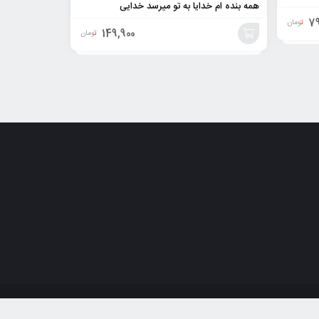
همه بنده ام خدایا به تو میرسد خدایی
79
تومان
149,900
تومان
افزودن
به
سبد