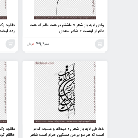
وکتور لایه باز شعر « عاشقم بر همه عالم که همه
دانلود وک
عالم از اوست » شاعر سعدی
زده لبخند
49,900
تومان
افزودن
افزودن
به
به
سبد
سبد
خطاطی لایه باز شعر ره میخانه و مسجد کدام
دانلود وک
است که هر دو بر من مسکین حرام است شاعر
خالقم کرد