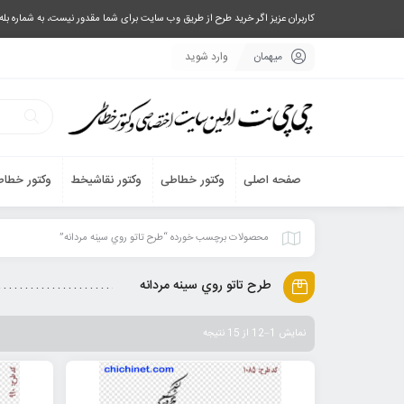
کاربران عزیز اگر خرید طرح از طریق وب سایت برای شما مقدور نیست، به شماره بله یا تلگرام 09033063003 پیام بفرستید، یا تماس بگیرید و طرح مورد نظر خود 
میهمان
وارد شوید
صفحه اصلی
وکتور خطاطی
وکتور نقاشیخط
وکتور خطاط
محصولات برچسب خورده “طرح تاتو روي سينه مردانه”
طرح تاتو روي سينه مردانه
نمایش 1–12 از 15 نتیجه