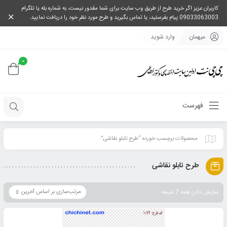
کاربران عزیز اگر خرید طرح از طریق وب سایت برای شما مقدور نیست، به شماره بله یا تلگرام
09033063003 پیام بفرستید، یا تماس بگیرید و طرح مورد نظر خود را دریافت نمایید.
میهمان
وارد شوید
0
فهرست
محصولات برچسب خورده “طرح تابلو نقاشی”
طرح تابلو نقاشی
نمایش دادن همه 7 نتیجه