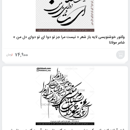
وکتور خوشنویسی لایه باز شعر « نیست مرا جز تو دوا ای تو دوای دل من »
شاعر مولانا
74,900
تومان
افزودن
به
سبد