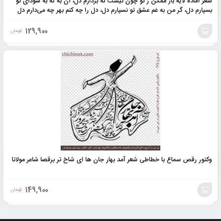
شعر آماده لایه باز ممکن ز تو چون نیست که بردارم دل، آن به که به سودای تو
بسپارم دل، گر من به غم عشق تو نسپارم دل، دل را چه کنم بهر چه می‌دارم دل
129,900
تومان
افزودن
به
سبد
وکتور رقص سماع با خطاطی شعر آمد بهار جان ها ای شاخ تر برقصا شاعر مولانا
149,900
تومان
افزودن