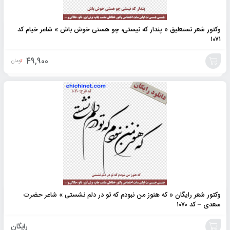
وکتور شعر نستعلیق « پندار که نیستی، چو هستی خوش باش » شاعر خیام کد
۱۰۷۱
49,900
تومان
افزودن
به
سبد
وکتور شعر رایگان « که هنوز من نبودم که تو در دلم نشستی » شاعر حضرت
سعدی – کد ۱۰۷۰
رایگان