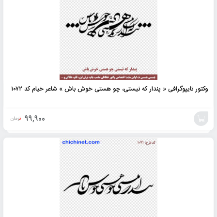
وکتور تایپوگرافی « پندار که نیستی، چو هستی خوش باش » شاعر خیام کد ۱۰۷۲
99,900
تومان
افزودن
به
سبد