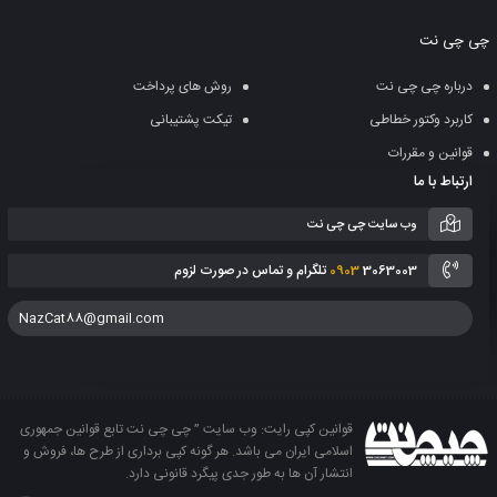
به
چی چی نت
سبد
درباره چی چی نت
روش های پرداخت
کاربرد وکتور خطاطی
تیکت پشتیبانی
قوانین و مقررات
ارتباط با ما
وب سایت چی چی نت
3063003 تلگرام و تماس در صورت لزوم
0903
NazCat88@gmail.com
قوانین کپی رایت: وب سایت ” چی چی نت تابع قوانین جمهوری
اسلامی ایران می باشد. هر گونه کپی برداری از طرح ها، فروش و
انتشار آن ها به طور جدی پیگرد قانونی دارد.