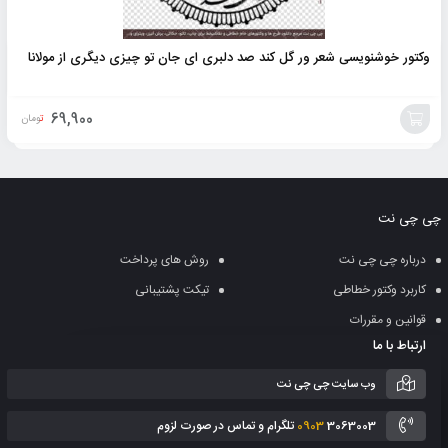
وکتور خوشنویسی شعر ور گل کند صد دلبری ای جان تو چیزی دیگری از مولانا
69,900
تومان
افزودن
به
چی چی نت
سبد
درباره چی چی نت
روش های پرداخت
کاربرد وکتور خطاطی
تیکت پشتیبانی
قوانین و مقررات
ارتباط با ما
وب سایت چی چی نت
3063003 تلگرام و تماس در صورت لزوم
0903