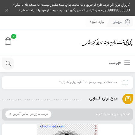
کاربران عزیز اگر خرید طرح از طریق وب سایت برای شما مقدور نیست، به شماره بله یا تلگرام
09033063003 پیام بفرستید، یا تماس بگیرید و طرح مورد نظر خود را دریافت نمایید.
میهمان
وارد شوید
0
فهرست
محصولات برچسب خورده “طرح برای قلمزنی”
طرح برای قلمزنی
نمایش دادن همه 2 نتیجه