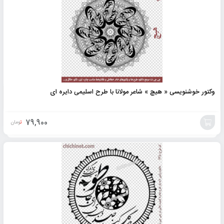
وکتور خوشنویسی « هیچ » شاعر مولانا با طرح اسلیمی دایره ای
79,900
تومان
افزودن
به
سبد