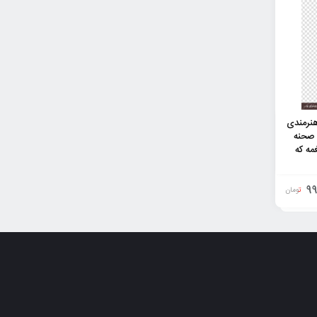
هنرمندی
 صحنه
مه که
99
تومان