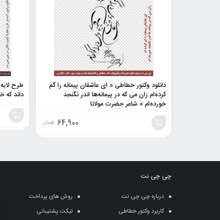
دانلود وکتور خطاطی « ای عاشقان پیمانه را گم
طرح لایه 
کرده‌ام زان می که در پیمانه‌ها اندر نگنجد
داند که خ
خورده‌ام » شاعر حضرت مولانا
64,900
تومان
افزودن
افزودن
به
به
سبد
سبد
چی چی نت
درباره چی چی نت
روش های پرداخت
کاربرد وکتور خطاطی
تیکت پشتیبانی