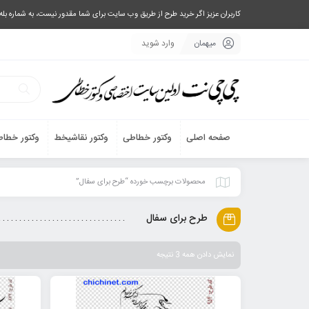
کاربران عزیز اگر خرید طرح از طریق وب سایت برای شما مقدور نیست، به شماره بله یا تلگرام 09033063003 پیام بفرستید، یا تماس بگیرید و طرح مورد نظر خود 
میهمان
وارد شوید
صفحه اصلی
وکتور خطاطی
وکتور نقاشیخط
وکتور خطاط
محصولات برچسب خورده “طرح برای سفال”
طرح برای سفال
نمایش دادن همه 3 نتیجه