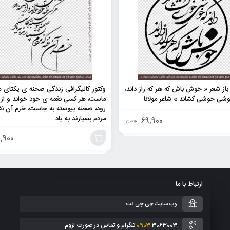
باز شعر « خوش باش که هر که راز داند،
وکتور کالیگرافی زندگی صحنه ی یکتای 
وشی خوشی کشاند » شاعر مولانا
ماست، هر کسی نغمه ی خود خواند و از
رود، صحنه پیوسته به جاست، خرم آن نغ
مردم بسپارند به یاد
69,900
تومان
,900
افزودن
به
ارتباط با ما
سبد
وب سایت چی چی نت
3063003 تلگرام و تماس در صورت لزوم
0903