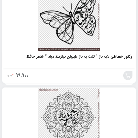
وکتور خطاطی لایه باز ” تنت به ناز طبیبان نیازمند مباد ” شاعر حافظ
99,900
تومان
افزودن
به
سبد