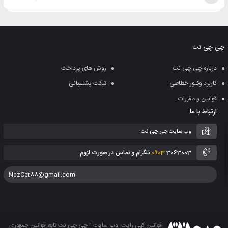
افزودن
به
چی چی نت
سبد
درباره چی چی نت
روش های پرداخت
کاربرد وکتور خطاطی
تیکت پشتیبانی
قوانین و مقررات
ارتباط با ما
وب سایت چی چی نت
3063003 تلگرام و تماس در صورت لزوم
0903
NazCat88@gmail.com
قوانین کپی رایت: وب سایت ” چی چی نت تابع قوانین جمهوری