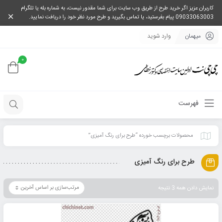
کاربران عزیز اگر خرید طرح از طریق وب سایت برای شما مقدور نیست، به شماره بله یا تلگرام
09033063003 پیام بفرستید، یا تماس بگیرید و طرح مورد نظر خود را دریافت نمایید.
میهمان
وارد شوید
0
فهرست
محصولات برچسب خورده “طرح برای رنگ آمیزی”
طرح برای رنگ آمیزی
نمایش دادن همه 3 نتیجه