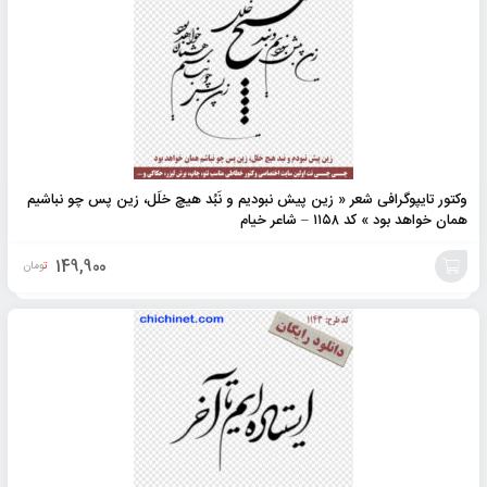
وکتور تایپوگرافی شعر « زین پیش نبودیم و نَبُد هیچ خلَل، زین پس چو نباشیم
همان خواهد‌ بود » کد ۱۱۵۸ – شاعر خیام
149,900
تومان
افزودن
به
سبد