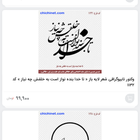
افزودن
به
سبد
وکتور تایپوگرافی شعر لایه باز « تا خدا بنده نواز است به خلقش چه نیاز » کد
۱۱۳۲
99,900
تومان
افزودن
به
سبد