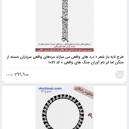
به
سبد
طرح لایه باز شعر « درد های واقعی می سازند مردهای واقعی سربازان خسته از
جنگن اما ابر نام آوران جنگ های واقعی » کد ۱۰۸۹
299,900
تومان
افزودن
به
سبد