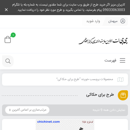
کاربران عزیز اگر خرید طرح از طریق وب سایت برای شما مقدور نیست، به شماره بله یا تلگرام
09033063003 پیام بفرستید، یا تماس بگیرید و طرح مورد نظر خود را دریافت نمایید.
میهمان
وارد شوید
0
فهرست
محصولات برچسب خورده “طرح برای حکاکی”
طرح برای حکاکی
نمایش دادن همه 9 نتیجه