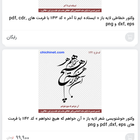
وکتور خطاطی لایه باز « ایستاده ایم تا آخر » کد ۱۱۴۳ با فرمت های pdf, cdr,
dxf, eps و png
رایگان
افزودن
به
سبد
وکتور خوشنویسی شعر لایه باز « آن خواهم که هیچ نخواهم » کد ۱۱۴۲ با فرمت
های pdf ,dxf, eps و png
99,900
تومان