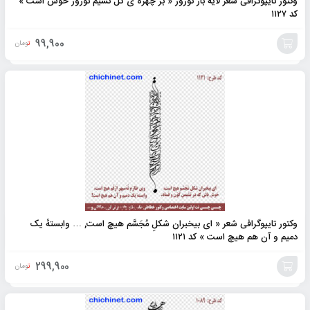
وکتور تایپوگرافی شعر لایه باز نوروز « بر چهره ی گل نسیم نوروز خوش است »
کد ۱۱۲۷
99,900
تومان
افزودن
به
سبد
وکتور تایپوگرافی شعر « ای بیخبران شکلِ مُجَسَّم هیچ است, … وابستهٔ یک
دمیم و آن هم هیچ است » کد ۱۱۲۱
299,900
تومان
افزودن