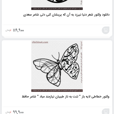
دانلود وکتور شعر دنیا نیرزد به آن که پریشان کنی دلی شاعر سعدی
119,900
تومان
افزودن
به
سبد
وکتور خطاطی لایه باز ” تنت به ناز طبیبان نیازمند مباد ” شاعر حافظ
99,900
تومان