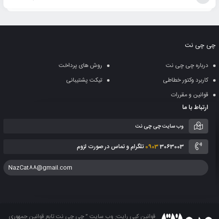
افزودن
به
چی چی نت
سبد
درباره چی چی نت
روش های پرداخت
کاربرد وکتور خطاطی
تیکت پشتیبانی
قوانین و مقررات
ارتباط با ما
وب سایت چی چی نت
3063003 تلگرام و تماس در صورت لزوم
0903
NazCat88@gmail.com
قوانین کپی رایت: وب سایت ” چی چی نت تابع قوانین جمهوری