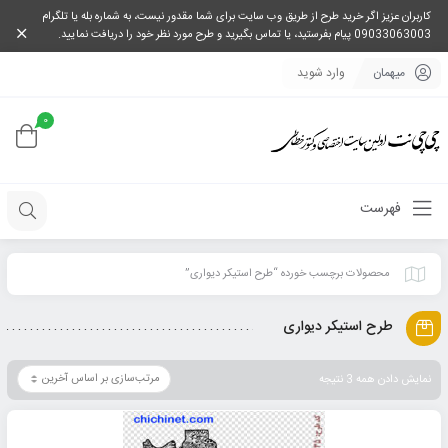
کاربران عزیز اگر خرید طرح از طریق وب سایت برای شما مقدور نیست، به شماره بله یا تلگرام
09033063003 پیام بفرستید، یا تماس بگیرید و طرح مورد نظر خود را دریافت نمایید.
میهمان
وارد شوید
0
فهرست
محصولات برچسب خورده “طرح استیکر دیواری”
طرح استیکر دیواری
نمایش دادن همه 3 نتیجه