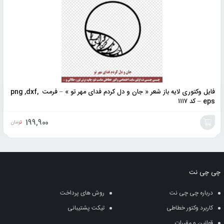
فایل وکتوری لایه باز شعر « جان و دل کردم فدای مهر تو » – فرمت png ,dxf,
eps – کد ۱۱۱۷
199,900
تومان
افزودن
به
چی چی نت
سبد
درباره چی چی نت
روش های پرداخت
کاربرد وکتور خطاطی
تیکت پشتیبانی
قوانین و مقررات