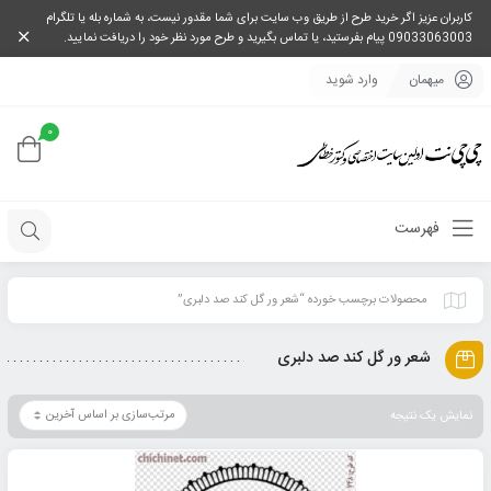
کاربران عزیز اگر خرید طرح از طریق وب سایت برای شما مقدور نیست، به شماره بله یا تلگرام
09033063003 پیام بفرستید، یا تماس بگیرید و طرح مورد نظر خود را دریافت نمایید.
میهمان
وارد شوید
0
فهرست
محصولات برچسب خورده “شعر ور گل کند صد دلبری”
شعر ور گل کند صد دلبری
نمایش یک نتیجه