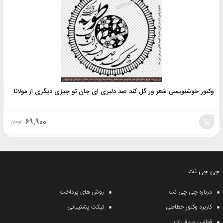
وکتور خوشنویسی شعر ور گل کند صد دلبری ای جان تو چیزی دیگری از مولانا
69,900
تومان
افزودن
به
چی چی نت
سبد
درباره چی چی نت
روش های پرداخت
کاربرد وکتور خطاطی
تیکت پشتیبانی
قوانین و مقررات