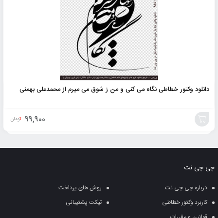
دانلود وکتور خطاطی نگاه می کنی و من ز شوق می میرم از محمدعلی بهمنی
99,900
تومان
افزودن
به
چی چی نت
سبد
درباره چی چی نت
روش های پرداخت
کاربرد وکتور خطاطی
تیکت پشتیبانی
قوانین و مقررات