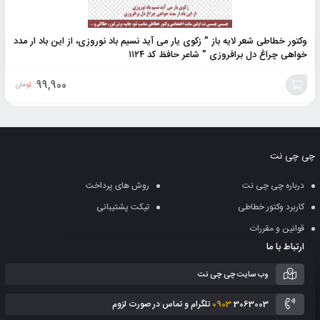
وکتور خطاطی شعر لایه باز ” زکوی یار می آید نسیم باد نوروزی، از این باد ار مدد
خواهی چراغ دل برافروزی ” شاعر حافظ کد ۱۱۲۴
99,900
تومان
افزودن
به
چی چی نت
سبد
درباره چی چی نت
روش های پرداخت
کاربرد وکتور خطاطی
تیکت پشتیبانی
قوانین و مقررات
ارتباط با ما
وب سایت چی چی نت
3063003 تلگرام و تماس در صورت لزوم
0903