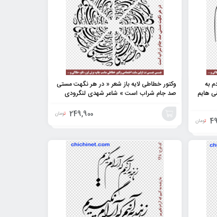
م به
وکتور خطاطی لایه باز شعر « در هر نگهت مستی
ی هایم
صد جام شراب است » شاعر شهدی لنگرودی
249,900
تومان
49
تومان
افزودن
به
سبد