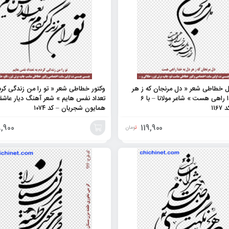
یل خطاطی شعر « دل مرنجان که ز هر
وکتور خطاطی شعر « تو را من زندگی کرد
دل به خدا راهی هست » شاعر مولانا – با ۶
تعداد نفس هایم » شعر آهنگ دیار عاشق
۱۱
همایون شجریان – کد ۱۰۷۴
,900
119,900
تومان
افزودن
به
سبد