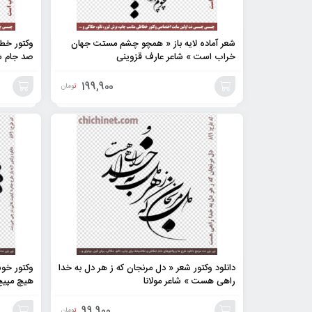
شعر آماده لایه باز « همچو چشم مستت جهان
وکتور خطا
خراب است » شاعر عارف قزوینی
صد جام ش
199,900
تومان
افزودن
افزودن
به
به
سبد
سبد
دانلود وکتور شعر « دل مرنجان که ز هر دل به خدا
وکتور خوش
راهی هست » شاعر مولانا
هیچ مپیچ 
99,900
تومان