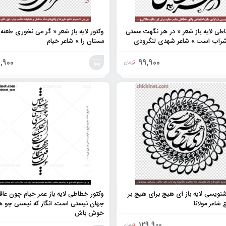
طی لایه باز شعر « در هر نگهت مستی
وکتور لایه باز شعر « گر می نخوری طعنه
راب است » شاعر شهدی لنگرودی
مستان را » شاعر خیام
,900
99,900
تومان
افزودن
به
سبد
نویسی لایه باز ای هیچ برای هیچ بر
وکتور خطاطی لایه باز عمر خیام چون عاق
شاعر مولانا
جهان نیستی است، انگار که نیستی چو 
خوش باش
129,900
تومان