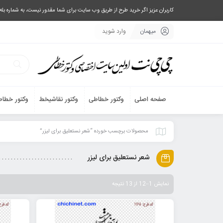
کاربران عزیز اگر خرید طرح از طریق وب سایت برای شما مقدور نیست، به شماره بله یا تلگرام 09033063003 پیام بفرستید، یا تماس بگیرید و طرح مورد نظر خود 
میهمان
وارد شوید
صفحه اصلی
وکتور خطاطی
وکتور نقاشیخط
وکتور خطاط
محصولات برچسب خورده “شعر نستعلیق برای لیزر”
شعر نستعلیق برای لیزر
نمایش 1–12 از 13 نتیجه