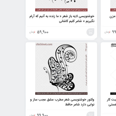
 مزن
خوشنویسی لایه باز شعر « ما زنده به آنیم که آرام
نگیریم » شاعر کلیم کاشانی
59,900
99
تومان
تومان
افزودن
به
سبد
بت کار
وکتور خوشنویسی شعر مطرب عشق عجب ساز و
هستی
نوایی دارد شاعر حافظ
99,900
تومان