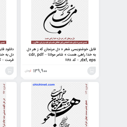
فایل خوشنویسی شعر « دل مرنجان که ز هر دل
دانلود فا
به خدا راهی هست » شاعر مولانا – cdr, pdf
,dxf, eps – کد ۱۱۶۸
فرمت – کد ۶۷
139,900
تومان
افزودن
افزودن
به
به
سبد
سبد