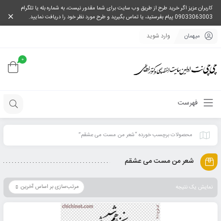
کاربران عزیز اگر خرید طرح از طریق وب سایت برای شما مقدور نیست، به شماره بله یا تلگرام
09033063003 پیام بفرستید، یا تماس بگیرید و طرح مورد نظر خود را دریافت نمایید.
میهمان
وارد شوید
0
فهرست
محصولات برچسب خورده “شعر من مست می عشقم”
شعر من مست می عشقم
نمایش یک نتیجه