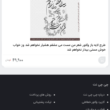
طرح لایه باز وکتور شعر من مست می عشقم هشیار نخواهم شد وز خواب
خوش مستی بیدار نخواهم شد
49,900
تومان
افزودن
به
چی چی نت
سبد
درباره چی چی نت
روش های پرداخت
کاربرد وکتور خطاطی
تیکت پشتیبانی
قوانین و مقررات