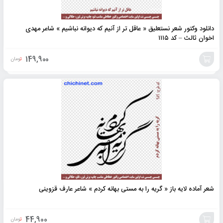
دانلود وکتور شعر نستعلیق « عاقل تر از آنیم که دیوانه نباشیم » شاعر مهدی
اخوان ثالث – کد ۱۱۱۵
149,900
تومان
افزودن
به
سبد
شعر آماده لایه باز « گریه را به مستی بهانه کردم » شاعر عارف قزوینی
44,900
تومان