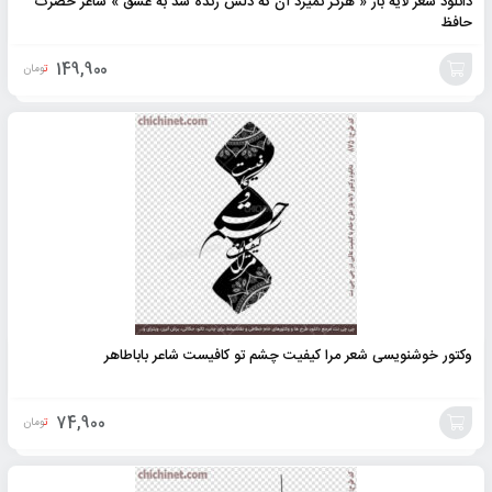
دانلود شعر لایه باز « هرگز نمیرد آن که دلش زنده شد به عشق » شاعر حضرت
حافظ
149,900
تومان
افزودن
به
سبد
وکتور خوشنویسی شعر مرا کیفیت چشم تو کافیست شاعر باباطاهر
74,900
تومان
افزودن