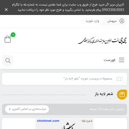
کاربران عزیز اگر خرید طرح از طریق وب سایت برای شما مقدور نیست، به شماره بله یا تلگرام
09033063003 پیام بفرستید، یا تماس بگیرید و طرح مورد نظر خود را دریافت نمایید.
میهمان
وارد شوید
0
فهرست
محصولات برچسب خورده “شعر لایه باز”
شعر لایه باز
نمایش دادن همه 10 نتیجه