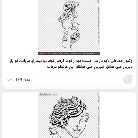
به
سبد
وکتور خطاطی لایه باز من مست دیدار توام گرفتار توام بیا بیمارتو دریاب، تو یار
دیرین منی عشق شیرین منی عشقم این عاشقو دریاب
149,900
تومان
افزودن
به
سبد