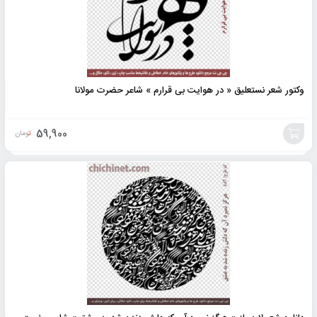
وکتور شعر نستعلیق « در هوایت بی قرارم » شاعر حضرت مولانا
59,900
تومان
افزودن
به
سبد