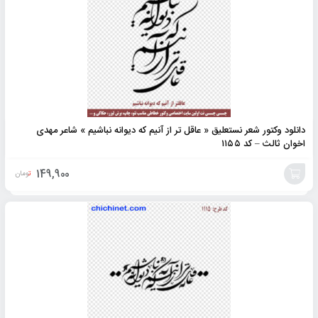
دانلود وکتور شعر نستعلیق « عاقل تر از آنیم که دیوانه نباشیم » شاعر مهدی
اخوان ثالث – کد ۱۱۵۵
149,900
تومان
افزودن
به
سبد