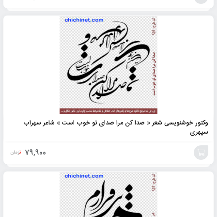
افزودن
به
سبد
وکتور خوشنویسی شعر « صدا کن مرا صدای تو خوب است » شاعر سهراب
سپهری
79,900
تومان
افزودن
به
سبد