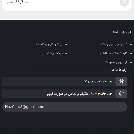
69,900
تومان
افزودن
به
چی چی نت
سبد
درباره چی چی نت
روش های پرداخت
کاربرد وکتور خطاطی
تیکت پشتیبانی
قوانین و مقررات
ارتباط با ما
وب سایت چی چی نت
3063003 تلگرام و تماس در صورت لزوم
0903
NazCat88@gmail.com