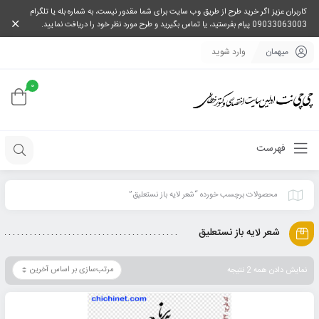
کاربران عزیز اگر خرید طرح از طریق وب سایت برای شما مقدور نیست، به شماره بله یا تلگرام
09033063003 پیام بفرستید، یا تماس بگیرید و طرح مورد نظر خود را دریافت نمایید.
میهمان
وارد شوید
0
فهرست
محصولات برچسب خورده “شعر لایه باز نستعلیق”
شعر لایه باز نستعلیق
نمایش دادن همه 2 نتیجه