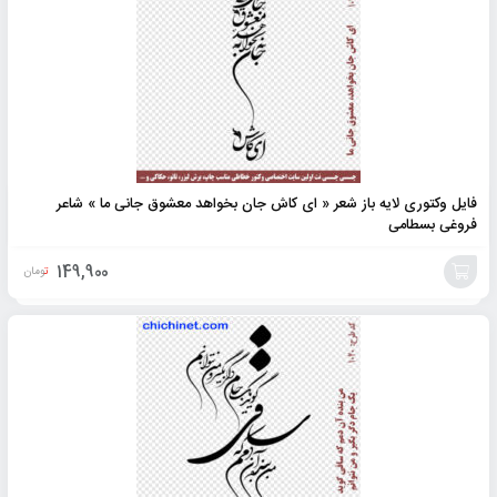
فایل وکتوری لایه باز شعر « ای کاش جان بخواهد معشوق جانی ما » شاعر
فروغی بسطامی
149,900
تومان
افزودن
به
سبد