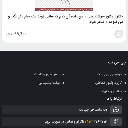
دانلود وکتور خوشنویسی « من بنده آن دمم که ساقی گوید یک جام دگر بگیر و
من نتوانم » شاعر خیام
99,900
تومان
افزودن
به
چی چی نت
سبد
درباره چی چی نت
روش های پرداخت
کاربرد وکتور خطاطی
تیکت پشتیبانی
قوانین و مقررات
ارتباط با ما
وب سایت چی چی نت
3063003 تلگرام و تماس در صورت لزوم
0903