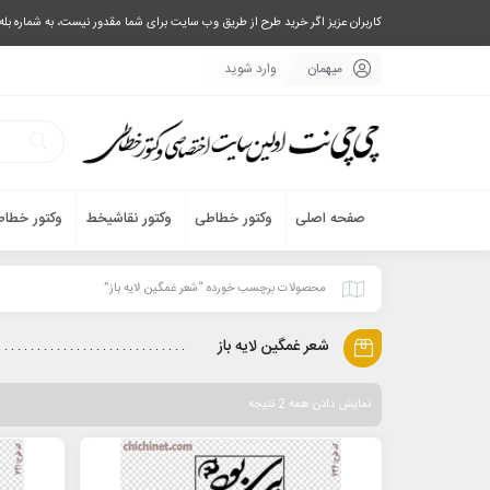
کاربران عزیز اگر خرید طرح از طریق وب سایت برای شما مقدور نیست، به شماره بله یا تلگرام 09033063003 پیام بفرستید، یا تماس بگیرید و طرح مورد نظر خود 
میهمان
وارد شوید
صفحه اصلی
وکتور خطاطی
وکتور نقاشیخط
وکتور خطاط
محصولات برچسب خورده “شعر غمگین لایه باز”
شعر غمگین لایه باز
نمایش دادن همه 2 نتیجه