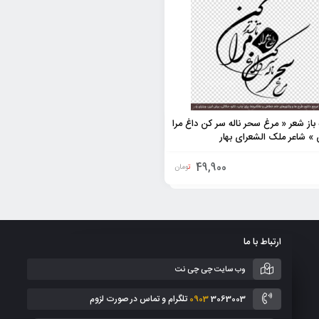
ه باز شعر « مرغ سحر ناله سر کن داغ مرا
ن » شاعر ملک الشعرای بهار
49,900
تومان
ارتباط با ما
وب سایت چی چی نت
3063003 تلگرام و تماس در صورت لزوم
0903