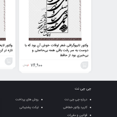
وکتور تایپوگرافی شعر اوقات خوش آن بود که با
وکتور لای
دوست به سر رفت باقی همه بی‌حاصلی و
تازه تر ک
بی‌خبری بود از حافظ
74,900
تومان
افزودن
افزودن
به
به
چی چی نت
سبد
سبد
درباره چی چی نت
روش های پرداخت
کاربرد وکتور خطاطی
تیکت پشتیبانی
قوانین و مقررات