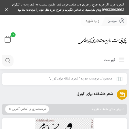
کاربران عزیز اگر خرید طرح از طریق وب سایت برای شما مقدور نیست، به شماره بله یا تلگرام
09033063003 پیام بفرستید، یا تماس بگیرید و طرح مورد نظر خود را دریافت نمایید.
میهمان
وارد شوید
0
فهرست
محصولات برچسب خورده “شعر عاشقانه برای کورل”
شعر عاشقانه برای کورل
نمایش دادن همه 2 نتیجه