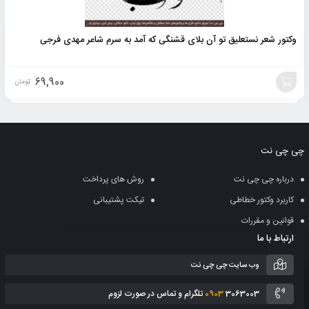
وکتور شعر نستعلیق تو آن بلای قشنگی که آمد به سرم شاعر مهدی فرجی
69,900
تومان
افزودن
به
چی چی نت
سبد
درباره چی چی نت
روش های پرداخت
کاربرد وکتور خطاطی
تیکت پشتیبانی
قوانین و مقررات
ارتباط با ما
وب سایت چی چی نت
3063003 تلگرام و تماس در صورت لزوم
0903