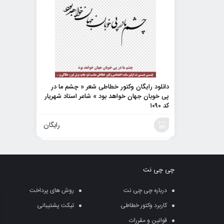
دانلود رایگان وکتور خطاطی شعر « چشم ما در
پی خوبان جهان خواهد بود » شاعر استاد شهریار
کد ۱۰۹۰
رایگان
افزودن
به
چی چی نت
سبد
درباره چی چی نت
روش های پرداخت
کاربرد وکتور خطاطی
تیکت پشتیبانی
قوانین و مقررات