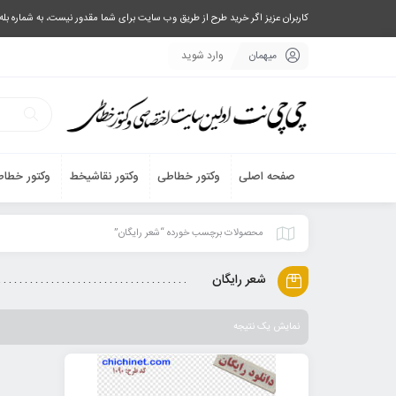
کاربران عزیز اگر خرید طرح از طریق وب سایت برای شما مقدور نیست، به شماره بله یا تلگرام 09033063003 پیام بفرستید، یا تماس بگیرید و طرح مورد نظر خود 
میهمان
وارد شوید
صفحه اصلی
وکتور خطاطی
وکتور نقاشیخط
وکتور خطاط
محصولات برچسب خورده “شعر رایگان”
شعر رایگان
نمایش یک نتیجه