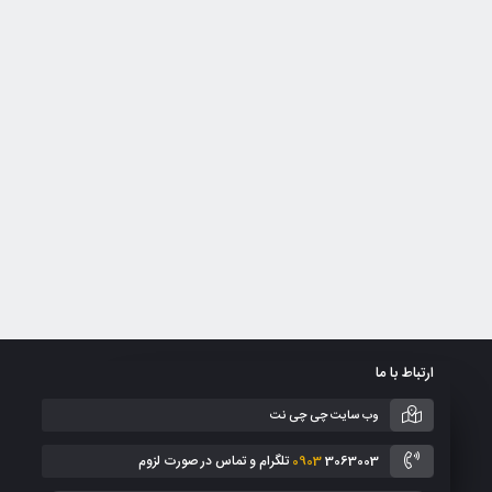
ارتباط با ما
وب سایت چی چی نت
3063003 تلگرام و تماس در صورت لزوم
0903