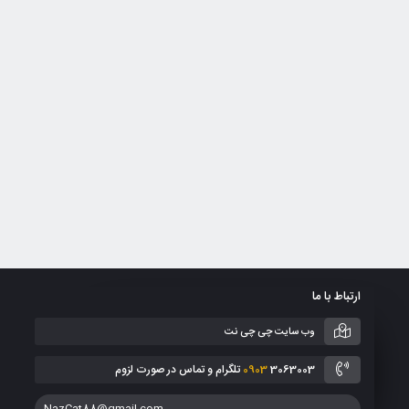
ارتباط با ما
وب سایت چی چی نت
3063003 تلگرام و تماس در صورت لزوم
0903