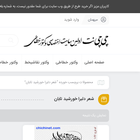
کاربران عزیز اگر خرید طرح از طریق وب سایت برای شما مقدور نیست، به شماره بله یا تلگرام 09033063003 پیام بفرستید، یا تماس بگیرید و طرح مورد نظر خود 
میهمان
وارد شوید
صفحه اصلی
وکتور خطاطی
وکتور نقاشیخط
وکتور خطاط
محصولات برچسب خورده “شعر دلبرا خورشید تابان”
شعر دلبرا خورشید تابان
نمایش یک نتیجه