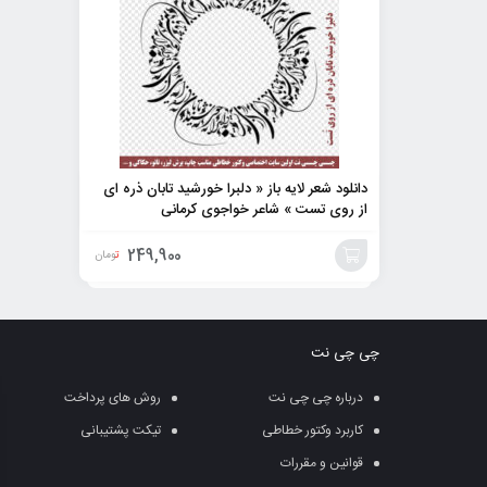
دانلود شعر لایه باز « دلبرا خورشید تابان ذره ای
از روی تست » شاعر خواجوی کرمانی
249,900
تومان
افزودن
به
چی چی نت
سبد
درباره چی چی نت
روش های پرداخت
کاربرد وکتور خطاطی
تیکت پشتیبانی
قوانین و مقررات