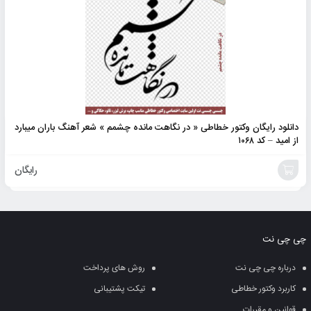
دانلود رایگان وکتور خطاطی « در نگاهت مانده چشمم » شعر آهنگ باران میبارد
از امید – کد ۱۰۶۸
رایگان
افزودن
به
چی چی نت
سبد
درباره چی چی نت
روش های پرداخت
کاربرد وکتور خطاطی
تیکت پشتیبانی
قوانین و مقررات