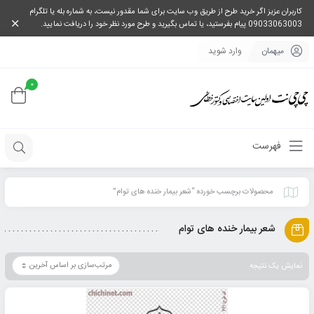
کاربران عزیز اگر خرید طرح از طریق وب سایت برای شما مقدور نیست، به شماره بله یا تلگرام
09033063003 پیام بفرستید، یا تماس بگیرید و طرح مورد نظر خود را دریافت نمایید.
میهمان
وارد شوید
0
فهرست
محصولات برچسب خورده “شعر بیمار خنده های توام”
شعر بیمار خنده های توام
نمایش یک نتیجه