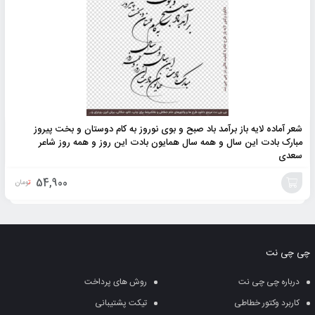
شعر آماده لایه باز برآمد باد صبح و بوی نوروز به کام دوستان و بخت پیروز
مبارک بادت این سال و همه سال همایون بادت این روز و همه روز شاعر
سعدی
54,900
تومان
افزودن
به
چی چی نت
سبد
درباره چی چی نت
روش های پرداخت
کاربرد وکتور خطاطی
تیکت پشتیبانی