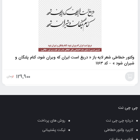
وکتور خطاطی شعر لایه باز « دریغ است ایران که ویران شود، کنام پلنگان و
شیران شود » – کد ۱۱۶۳
129,900
تومان
افزودن
به
چی چی نت
سبد
درباره چی چی نت
روش های پرداخت
کاربرد وکتور خطاطی
تیکت پشتیبانی
قوانین و مقررات