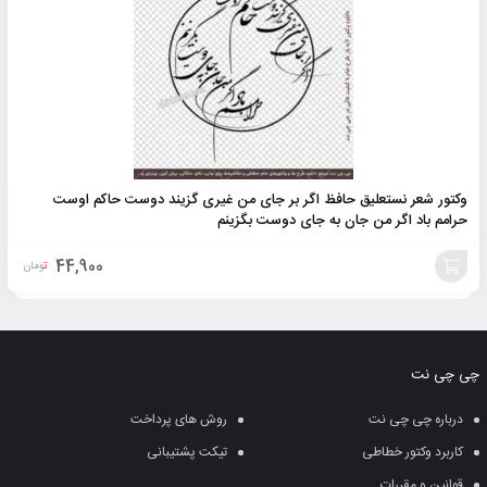
وکتور شعر نستعلیق حافظ اگر بر جای من غیری گزیند دوست حاکم اوست
حرامم باد اگر من جان به جای دوست بگزینم
44,900
تومان
افزودن
به
چی چی نت
سبد
درباره چی چی نت
روش های پرداخت
کاربرد وکتور خطاطی
تیکت پشتیبانی
قوانین و مقررات