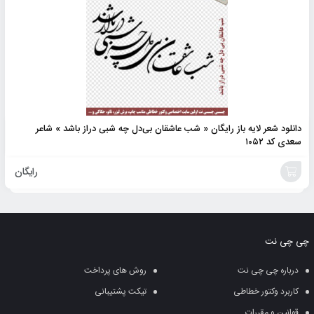
دانلود شعر لایه باز رایگان « شب عاشقان بی‌دل چه شبی دراز باشد » شاعر
سعدی کد ۱۰۵۲
رایگان
افزودن
به
چی چی نت
سبد
درباره چی چی نت
روش های پرداخت
کاربرد وکتور خطاطی
تیکت پشتیبانی
قوانین و مقررات