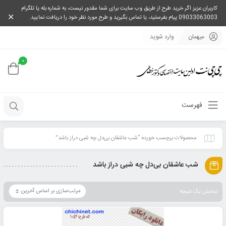
کاربران عزیز اگر خرید طرح از طریق وب سایت برای شما مقدور نیست، به شماره بله یا تلگرام
09033063003 پیام بفرستید، یا تماس بگیرید و طرح مورد نظر خود را دریافت نمایید.
میهمان
وارد شوید
0
فهرست
محصولات برچسب خورده “شب عاشقان بی‌دل چه شبی دراز باشد”
شب عاشقان بی‌دل چه شبی دراز باشد
نمایش یک نتیجه