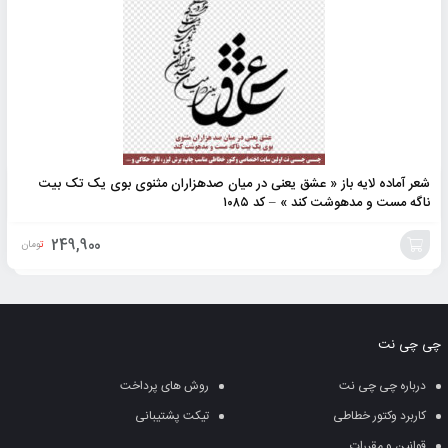
شعر آماده لایه باز « عشق یعنی در میان صدهزاران مثنوی بوی یک تک بیت
ناگه مست و مدهوشت کند » – کد ۱۰۸۵
249,900
تومان
افزودن
به
چی چی نت
سبد
درباره چی چی نت
روش های پرداخت
کاربرد وکتور خطاطی
تیکت پشتیبانی
قوانین و مقررات