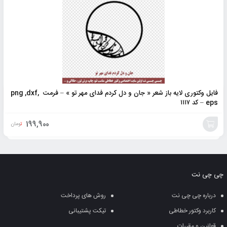
فایل وکتوری لایه باز شعر « جان و دل کردم فدای مهر تو » – فرمت png ,dxf,
eps – کد ۱۱۱۷
199,900
تومان
افزودن
به
چی چی نت
سبد
درباره چی چی نت
روش های پرداخت
کاربرد وکتور خطاطی
تیکت پشتیبانی
قوانین و مقررات