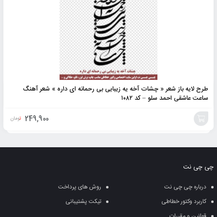
طرح لایه باز شعر « چشات آخه یه زیبایی بی رحمانه ای داره » شعر آهنگ
ساعت عاشقی احمد سلو – کد ۱۰۸۲
249,900
تومان
افزودن
به
چی چی نت
سبد
درباره چی چی نت
روش های پرداخت
کاربرد وکتور خطاطی
تیکت پشتیبانی
قوانین و مقررات