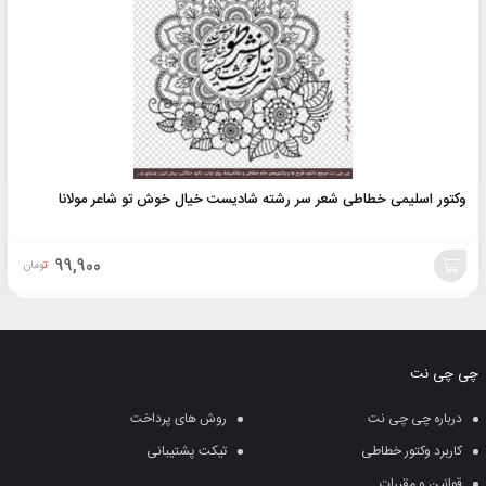
وکتور اسلیمی خطاطی شعر سر رشته شادیست خیال خوش تو شاعر مولانا
99,900
تومان
افزودن
به
چی چی نت
سبد
درباره چی چی نت
روش های پرداخت
کاربرد وکتور خطاطی
تیکت پشتیبانی
قوانین و مقررات