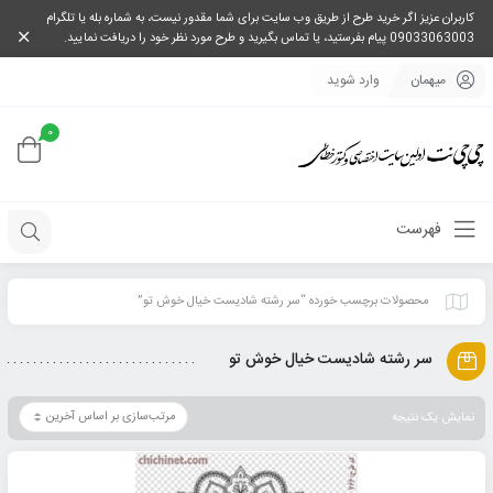
کاربران عزیز اگر خرید طرح از طریق وب سایت برای شما مقدور نیست، به شماره بله یا تلگرام
09033063003 پیام بفرستید، یا تماس بگیرید و طرح مورد نظر خود را دریافت نمایید.
میهمان
وارد شوید
0
فهرست
محصولات برچسب خورده “سر رشته شادیست خیال خوش تو”
سر رشته شادیست خیال خوش تو
نمایش یک نتیجه