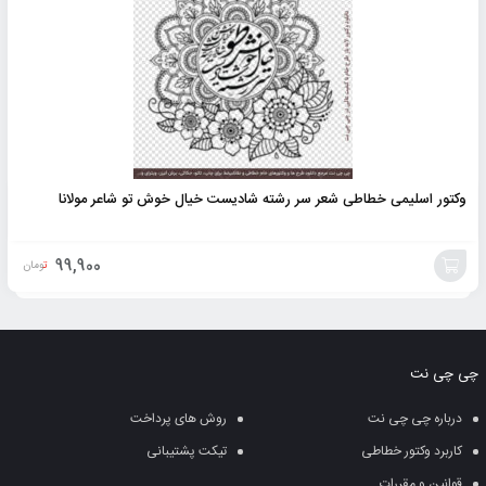
وکتور اسلیمی خطاطی شعر سر رشته شادیست خیال خوش تو شاعر مولانا
99,900
تومان
افزودن
به
چی چی نت
سبد
درباره چی چی نت
روش های پرداخت
کاربرد وکتور خطاطی
تیکت پشتیبانی
قوانین و مقررات