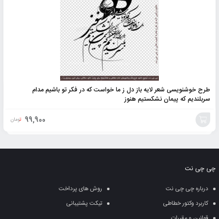
طرح خوشنویسی شعر لایه باز دل ز ما خواست که در فکر تو باشیم مدام
سربلندیم که پیمان نشکستیم هنوز
99,900
تومان
افزودن
به
چی چی نت
سبد
درباره چی چی نت
روش های پرداخت
کاربرد وکتور خطاطی
تیکت پشتیبانی
قوانین و مقررات