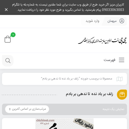
کاربران عزیز اگر خرید طرح از طریق وب سایت برای شما مقدور نیست، به شماره بله یا تلگرام
09033063003 پیام بفرستید، یا تماس بگیرید و طرح مورد نظر خود را دریافت نمایید.
میهمان
وارد شوید
0
فهرست
محصولات برچسب خورده “زلف بر باد نده تا ندهی بر بادم”
زلف بر باد نده تا ندهی بر بادم
نمایش یک نتیجه