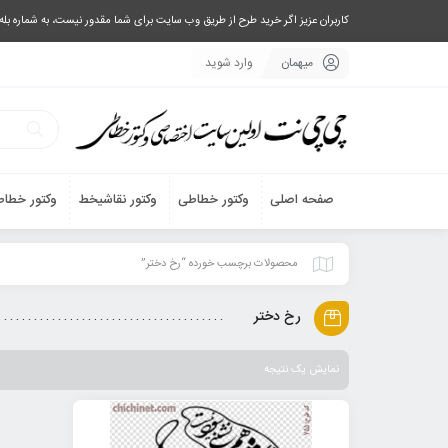
کاربران عزیز اگر خرید طرح از طریق وب سایت برای شما مقدور نیست، به شماره بله یا تلگرام 09033063003 پیام بفرستید، یا تماس بگیرید و طرح مورد نظر خود 
میهمان
وارد شوید
صفحه اصلی
وکتور خطاطی
وکتور نقاشیخط
وکتور خطاط
محصولات برچسب خورده “رخ دختر”
رخ دختر
نمایش یک نتیجه