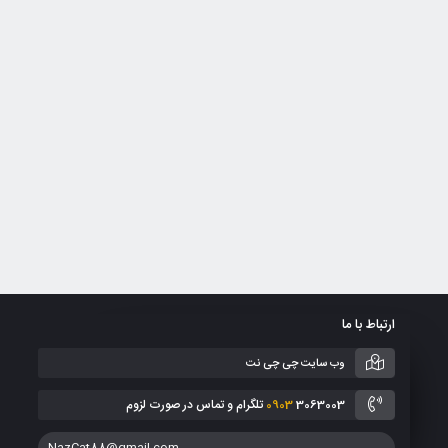
ارتباط با ما
وب سایت چی چی نت
3063003 تلگرام و تماس در صورت لزوم
0903