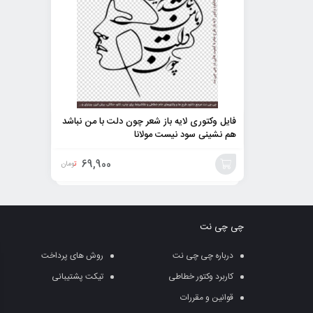
فایل وکتوری لایه باز شعر چون دلت با من نباشد
هم نشینی سود نیست مولانا
69,900
تومان
افزودن
به
چی چی نت
سبد
درباره چی چی نت
روش های پرداخت
کاربرد وکتور خطاطی
تیکت پشتیبانی
قوانین و مقررات