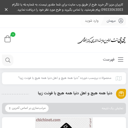
کاربران عزیز اگر خرید طرح از طریق وب سایت برای شما مقدور نیست، به شماره بله یا تلگرام
09033063003 پیام بفرستید، یا تماس بگیرید و طرح مورد نظر خود را دریافت نمایید.
میهمان
وارد شوید
0
فهرست
محصولات برچسب خورده “دنیا همه هیچ و اهل دنیا همه هیچ با فونت زیبا”
دنیا همه هیچ و اهل دنیا همه هیچ با فونت زیبا
نمایش یک نتیجه