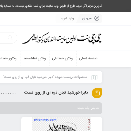
کاربران عزیز اگر خرید طرح از طریق وب سایت برای شما مقدور نیست، به شماره بله یا تلگرام 09033063003 پیام بفرستید، یا تماس بگیرید و طرح مورد نظر خود 
میهمان
وارد شوید
صفحه اصلی
وکتور خطاطی
وکتور نقاشیخط
وکتور خطاط
محصولات برچسب خورده “دلبرا خورشید تابان ذره ای از روی تست”
دلبرا خورشید تابان ذره ای از روی تست
نمایش یک نتیجه