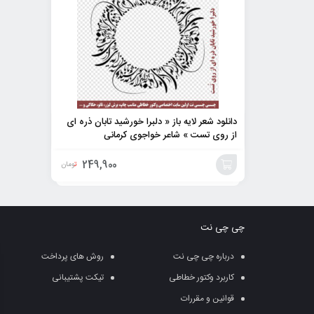
دانلود شعر لایه باز « دلبرا خورشید تابان ذره ای
از روی تست » شاعر خواجوی کرمانی
249,900
تومان
افزودن
به
چی چی نت
سبد
درباره چی چی نت
روش های پرداخت
کاربرد وکتور خطاطی
تیکت پشتیبانی
قوانین و مقررات