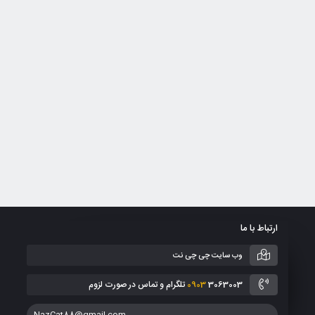
ارتباط با ما
وب سایت چی چی نت
3063003 تلگرام و تماس در صورت لزوم
0903