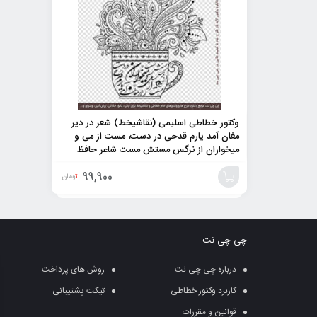
وکتور خطاطی اسلیمی (نقاشیخط) شعر در دیر
مغان آمد یارم قدحی در دست، مست از می و
میخواران از نرگس مستش مست شاعر حافظ
99,900
تومان
افزودن
به
چی چی نت
سبد
درباره چی چی نت
روش های پرداخت
کاربرد وکتور خطاطی
تیکت پشتیبانی
قوانین و مقررات