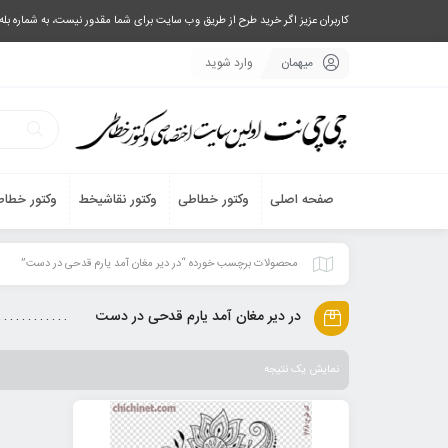
کاربران عزیز اگر خرید طرح از طریق وب سایت برای شما مقدور نیست، به شماره بله یا تلگرام 09033063003 پیام بفرستید، یا تماس بگیرید و طرح مورد نظر خود 
میهمان
وارد شوید
صفحه اصلی
وکتور خطاطی
وکتور نقاشیخط
وکتور خطاط
محصولات برچسب خورده “در دیر مغان آمد یارم قدحی در دست”
در دیر مغان آمد یارم قدحی در دست
نمایش یک نتیجه