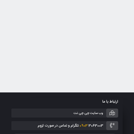
ارتباط با ما
وب سایت چی چی نت
3063003 تلگرام و تماس در صورت لزوم
0903