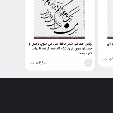
د آی
وکتور خطاطی شعر حافظ میل من سوی وصال و
قصد او سوی فراق ترک کام خود گرفتم تا برآید
کام دوست
59
تومان
54,900
تومان
افزودن
به
سبد