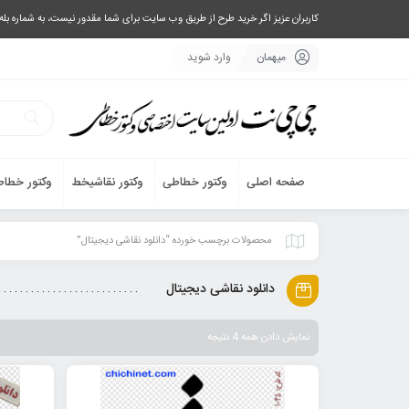
کاربران عزیز اگر خرید طرح از طریق وب سایت برای شما مقدور نیست، به شماره بله یا تلگرام 09033063003 پیام بفرستید، یا تماس بگیرید و طرح مورد نظر خود 
میهمان
وارد شوید
صفحه اصلی
وکتور خطاطی
وکتور نقاشیخط
وکتور خطاط
محصولات برچسب خورده “دانلود نقاشی دیجیتال”
دانلود نقاشی دیجیتال
نمایش دادن همه 4 نتیجه