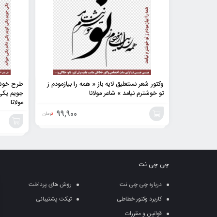
وکتور شعر نستعلیق لایه باز « همه را بیازمودم ز
طرح خوشنو
تو خوشترم نیامد » شاعر مولانا
جویم یکی 
مولانا
99,900
تومان
افزودن
افزودن
به
به
چی چی نت
سبد
سبد
درباره چی چی نت
روش های پرداخت
کاربرد وکتور خطاطی
تیکت پشتیبانی
قوانین و مقررات