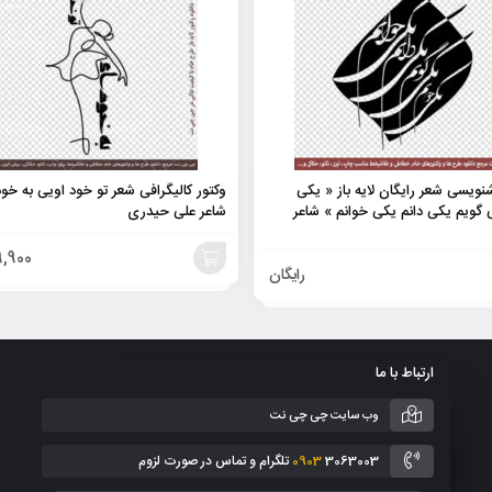
یسی شعر رایگان لایه باز « یکی
وکتور کالیگرافی شعر تو خود اویی به خو
گویم یکی دانم یکی خوانم » شاعر
شاعر علی حیدری
,900
رایگان
افزودن
به
ارتباط با ما
سبد
وب سایت چی چی نت
3063003 تلگرام و تماس در صورت لزوم
0903