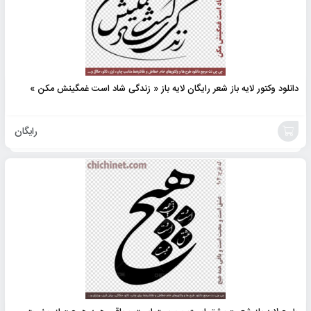
دانلود وکتور لایه باز شعر رایگان لایه باز « زندگی شاد است غمگینش مکن »
رایگان
افزودن
به
سبد