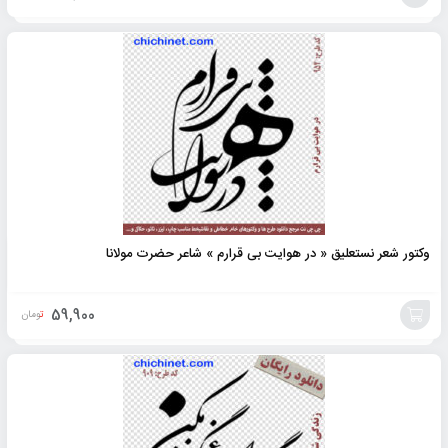
افزودن
به
سبد
وکتور شعر نستعلیق « در هوایت بی قرارم » شاعر حضرت مولانا
59,900
تومان
افزودن
به
سبد