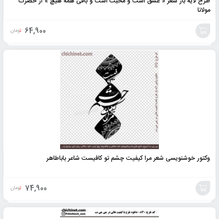
طرح لایه باز شعر « عشق است و محبت است و باقی همه هیچ » از حضرت
مولانا
64,900
تومان
افزودن
به
سبد
وکتور خوشنویسی شعر مرا کیفیت چشم تو کافیست شاعر باباطاهر
74,900
تومان
افزودن