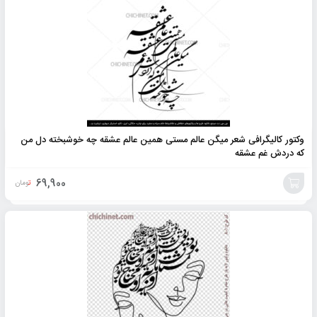
به
سبد
وکتور کالیگرافی شعر میگن عالم مستی همین عالم عشقه چه خوشبخته دل من
که دردش غم عشقه
69,900
تومان
افزودن
به
سبد