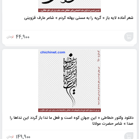
شعر آماده لایه باز « گریه را به مستی بهانه کردم » شاعر عارف قزوینی
44,900
تومان
افزودن
به
سبد
دانلود وکتور خطاطی « اين جهان كوه است و فعل ما ندا باز گردد این نداها را
صدا » شاعر حضرت مولانا
149,900
تومان