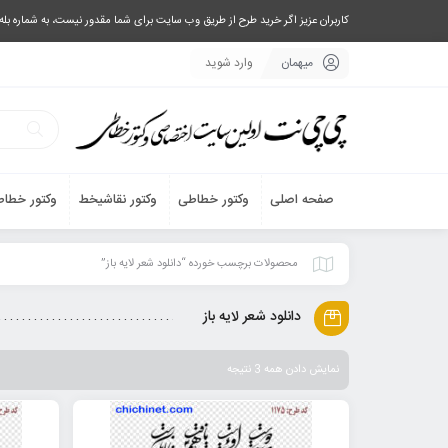
کاربران عزیز اگر خرید طرح از طریق وب سایت برای شما مقدور نیست، به شماره بله یا تلگرام 09033063003 پیام بفرستید، یا تماس بگیرید و طرح مورد نظر خود 
میهمان
وارد شوید
صفحه اصلی
وکتور خطاطی
وکتور نقاشیخط
وکتور خطاط
محصولات برچسب خورده “دانلود شعر لایه باز”
دانلود شعر لایه باز
نمایش دادن همه 3 نتیجه