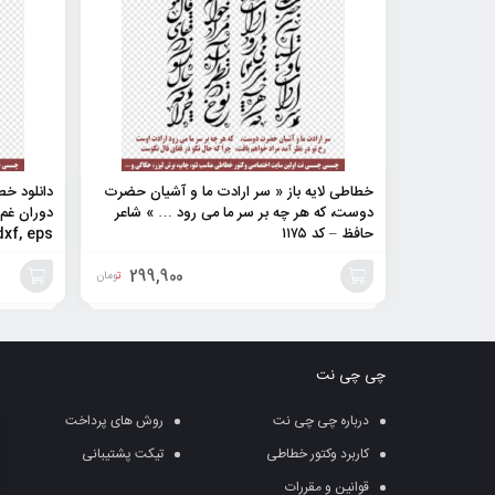
خطاطی لایه باز « سر ارادت ما و آشیان حضرت
دانلود خطا
دوست، که هر چه بر سر ما می رود … » شاعر
حافظ – کد ۱۱۷۵
,dxf, eps – کد ۶۴
299,900
تومان
افزودن
افزودن
به
به
چی چی نت
سبد
سبد
درباره چی چی نت
روش های پرداخت
کاربرد وکتور خطاطی
تیکت پشتیبانی
قوانین و مقررات