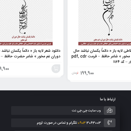
طی لایه باز « دائماً یکسان نباشد حال
دانلود شعر لایه باز « دائماً یکسان نباشد 
دوران غم مخور » شاعر حافظ – فرمت pdf, cdr
دوران غم مخور » شاعر حضرت حافظ – کد ۸
۱۱
9,900
199,900
تومان
افزودن
به
ارتباط با ما
سبد
وب سایت چی چی نت
3063003 تلگرام و تماس در صورت لزوم
0903