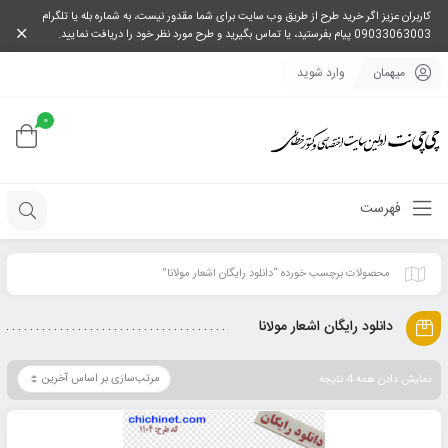
کاربران عزیز اگر خرید طرح از طریق وب سایت برای شما مقدور نیست، به شماره بله یا تلگرام
09033063003 پیام بفرستید، یا تماس بگیرید و طرح مورد نظر خود را دریافت نمایید.
میهمان
وارد شوید
0
فهرست
محصولات برچسب خورده “دانلود رایگان اشعار مولانا”
دانلود رایگان اشعار مولانا
نمایش دادن همه 4 نتیجه