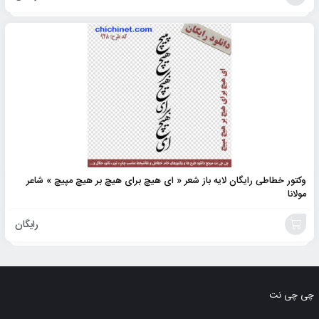
افزودن
به
سبد
وکتور خطاطی رایگان لایه باز شعر « ای هیچ برای هیچ بر هیچ مپیچ » شاعر
مولانا
رایگان
افزودن
به
چی چی نت
سبد