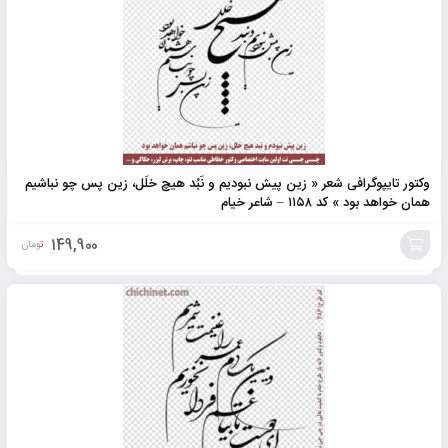
وکتور تایپوگرافی شعر « زین پیش نبودیم و نَبُد هیچ خلَل، زین پس چو نباشیم
همان خواهد‌ بود » کد ۱۱۵۸ – شاعر خیام
149,900
تومان
افزودن
به
سبد