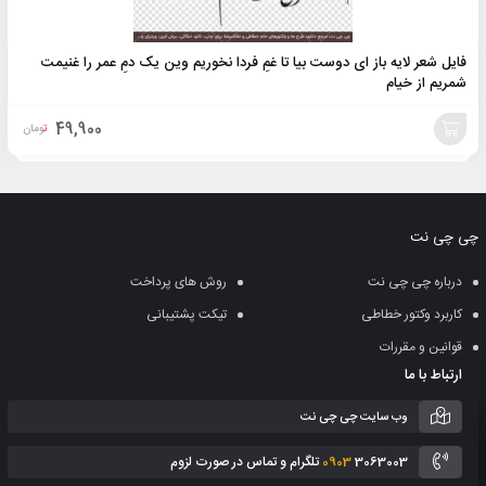
فایل شعر لایه باز ای دوست بیا تا غمِ فردا نخوریم وین یک دمِ عمر را غنیمت
شمریم از خیام
49,900
تومان
افزودن
به
چی چی نت
سبد
درباره چی چی نت
روش های پرداخت
کاربرد وکتور خطاطی
تیکت پشتیبانی
قوانین و مقررات
ارتباط با ما
وب سایت چی چی نت
3063003 تلگرام و تماس در صورت لزوم
0903