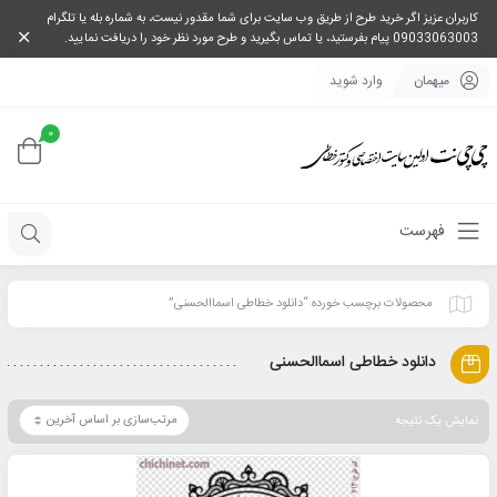
کاربران عزیز اگر خرید طرح از طریق وب سایت برای شما مقدور نیست، به شماره بله یا تلگرام
09033063003 پیام بفرستید، یا تماس بگیرید و طرح مورد نظر خود را دریافت نمایید.
میهمان
وارد شوید
0
فهرست
محصولات برچسب خورده “دانلود خطاطی اسماالحسنی”
دانلود خطاطی اسماالحسنی
نمایش یک نتیجه