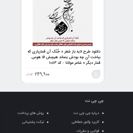
دانلود طرح لایه باز شعر « خُنُک آن قماربازی که
بباخت آن چه بودش بنماند هیچش الا هوس
قمار دیگر » شاعر مولانا – کد ۱۰۸۳
249,900
تومان
افزودن
به
چی چی نت
سبد
درباره چی چی نت
روش های پرداخت
کاربرد وکتور خطاطی
تیکت پشتیبانی
قوانین و مقررات