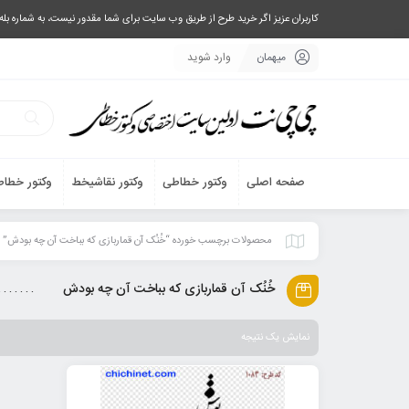
کاربران عزیز اگر خرید طرح از طریق وب سایت برای شما مقدور نیست، به شماره بله یا تلگرام 09033063003 پیام بفرستید، یا تماس بگیرید و طرح مورد نظر خود 
میهمان
وارد شوید
صفحه اصلی
وکتور خطاطی
وکتور نقاشیخط
وکتور خطاط
محصولات برچسب خورده “خُنُک آن قماربازی که بباخت آن چه بودش”
خُنُک آن قماربازی که بباخت آن چه بودش
نمایش یک نتیجه