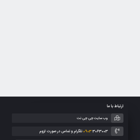
ارتباط با ما
وب سایت چی چی نت
3063003 تلگرام و تماس در صورت لزوم
0903